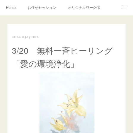
Home
お任せセッション
オリジナルワーク①
オリジナルワーク②
ライトワーカー覚醒
2022.03.15 11:12
霊的覚醒サポート
スターシードサポート
陰陽師ワーク
3/20 無料一斉ヒーリング
リーブス認定ヒーリング
リーブスヒーリング(~2019年)
「愛の環境浄化」
お申込みフォーム
霊障解消ワーク
コンサルテーション
お問い合わせ
ＰＲＯＦＩＬＥ
ご利用案内
プライバシーポリシー
特定商取引法に関する表記
ココナラ
アメブロ