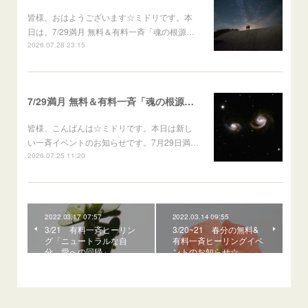
皆様、おはようございます☆ミドリです。本
日は、7/29満月 無料＆有料一斉「魂の根源…
2026.07.28 23:15
7/29満月 無料＆有料一斉「魂の根源的伴侶の顕現～アセンションパートナーシップ・イニシエーション～」
皆様、こんばんは☆ミドリです。本日は新し
い一斉イベントのお知らせです。7月29日満…
2026.07.25 11:20
2022.03.17 07:57
2022.03.14 09:55
3/21 有料一斉ヒーリン
3/20~21 春分の無料&
グ「ニュートラルな自
有料一斉ヒーリングイベ
分、愛への回帰」
ントのお知らせ☆