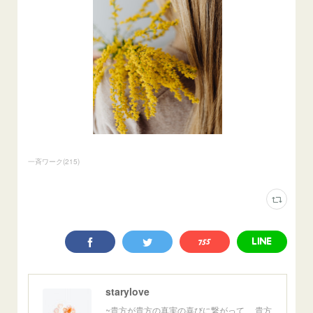
一斉ワーク
(
215
)
starylove
~貴方が貴方の真実の喜びに繋がって、 貴方