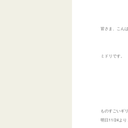
皆さま、こん
ミドリです。
ものすごいギリギ
明日11/24