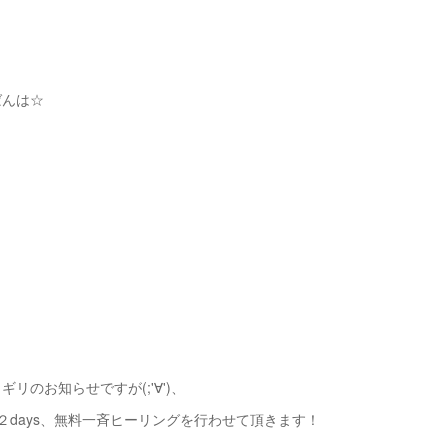
ばんは☆
リのお知らせですが(;'∀')、
より２days、無料一斉ヒーリングを行わせて頂きます！