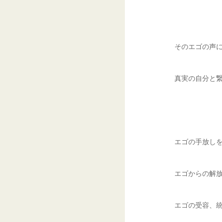
そのエゴの声
真実の自分と
エゴの手放し
エゴからの解
エゴの受容、