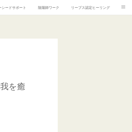
ーシードサポート
陰陽師ワーク
リーブス認定ヒーリング
ＯＦＩＬＥ
ご利用案内
プライバシーポリシー
自我を癒