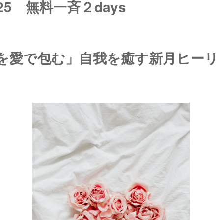
4~25 無料一斉２days
を愛で包む」自我を癒す新月ヒーリ