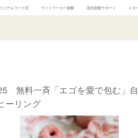
リジナルワーク②
ライトワーカー覚醒
霊的覚醒サポート
スタ
霊障解消ワーク
コンサルテーション
お問い合わせ
ＰＲ
特定商取引法に関する表記
ココナラ
アメブロ
24~25 無料一斉「エゴを愛で包む」
ヒーリング