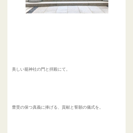
美しい籠神社の門と拝殿にて。
豊受の保つ真義に捧げる、貢献と誓願の儀式を。