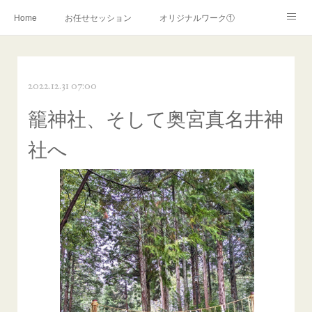
Home
お任せセッション
オリジナルワーク①
オリジナルワーク②
ライトワーカー覚醒
2022.12.31 07:00
霊的覚醒サポート
スターシードサポート
陰陽師ワーク
籠神社、そして奥宮真名井神
リーブス認定ヒーリング
リーブスヒーリング(~2019年)
社へ
お申込みフォーム
霊障解消ワーク
コンサルテーション
お問い合わせ
ＰＲＯＦＩＬＥ
ご利用案内
プライバシーポリシー
特定商取引法に関する表記
ココナラ
アメブロ