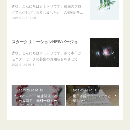
皆様、こんにちは☆ミドリです。前回のブロ
グでも少しだけ言及しましたが、7月限定モ…
2025.07.07 10:00
スタークリエーションNEWバージョンモニター募集のお知らせ☆
皆様、こんにちは☆ミドリです。さて本日は
モニターワークの募集のお知らせをさせて…
2025.01.16 06:41
2023.03.16 06:22
2023.03.11 10:19
3/21～22日急遽開催 春
世田谷線ライトワークと
分＆新月 無料一斉ヒー
猫ちゃん
リングイベント「~女…