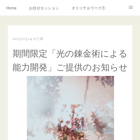
Home
お任せセッション
オリジナルワーク①
オリジナルワーク②
ライトワーカー覚醒
2023.03.14 07:38
霊的覚醒サポート
スターシードサポート
陰陽師ワーク
期間限定「光の錬金術による
リーブス認定ヒーリング
リーブスヒーリング(~2019年)
能力開発」ご提供のお知らせ
お申込みフォーム
霊障解消ワーク
コンサルテーション
お問い合わせ
ＰＲＯＦＩＬＥ
ご利用案内
プライバシーポリシー
特定商取引法に関する表記
ココナラ
アメブロ