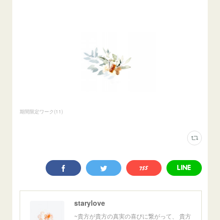
期間限定ワーク
(
11
)
starylove
~貴方が貴方の真実の喜びに繋がって、 貴方