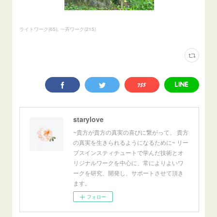
ライトワーク
(
65
)
一斉ワーク
(
215
)
starylove
~貴方が貴方の真実の喜びに繋がって、 貴方
の真実を生きられるようになるために~ リー
ブスインスティチュートで学んだ技術とオ
リジナルワークを中心に、常によりよいワ
ークを研究、開発し、サポートさせて頂き
ます。
フォロー