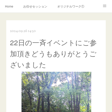
Home
お任せセッション
オリジナルワーク①
オリジナルワーク②
ライトワーカー覚醒
2024.09.26 14:50
霊的覚醒サポート
スターシードサポート
陰陽師ワーク
22日の一斉イベントにご参
リーブス認定ヒーリング
リーブスヒーリング(~2019年)
加頂きどうもありがとうご
お申込みフォーム
霊障解消ワーク
コンサルテーション
ざいました
お問い合わせ
ＰＲＯＦＩＬＥ
ご利用案内
プライバシーポリシー
特定商取引法に関する表記
ココナラ
アメブロ