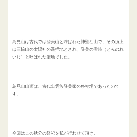
鳥見山は古代では登美山と呼ばれた神聖な山で、その頂上
は三輪山の太陽神の遥拝地とされ、登美の零時（とみのれ
いじ）と呼ばれた聖地でした。
鳥見山山頂は、古代出雲族登美家の祭祀場であったので
す。
今回はこの秋分の祭祀を私が行わせて頂き、