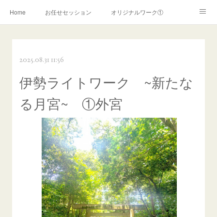
Home
お任せセッション
オリジナルワーク①
オリジナルワーク②
ライトワーカー覚醒
2025.08.31 11:56
霊的覚醒サポート
スターシードサポート
陰陽師ワーク
伊勢ライトワーク ~新たな
リーブス認定ヒーリング
リーブスヒーリング(~2019年)
る月宮~ ①外宮
お申込みフォーム
霊障解消ワーク
コンサルテーション
お問い合わせ
ＰＲＯＦＩＬＥ
ご利用案内
プライバシーポリシー
特定商取引法に関する表記
ココナラ
アメブロ