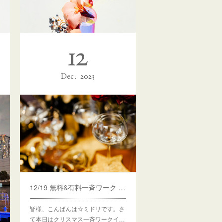
12
Dec
2023
12/27一斉ワークイベント 瀬織津姫命ライトワーク「真実の女神性の開花~喜びの儀式~」京都にて開催します
皆様、こんにちは☆ミドリです。今
日は冬至ですね。寒波に大雪と、…
12/19 無料&有料一斉ワーク クリスマスイベント 願いを叶える「Ｗish Party」開催のお知らせ
皆様、こんばんは☆ミドリです。さ
て本日はクリスマス一斉ワークイ…