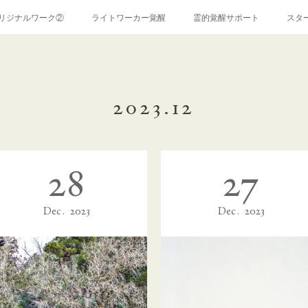
リジナルワーク②
ライトワーカー覚醒
霊的覚醒サポート
スタ
霊障解消ワーク
コンサルテーション
お問い合わせ
ＰＲ
特定商取引法に関する表記
ココナラ
アメブロ
2023
.
12
28
27
Dec
2023
Dec
2023