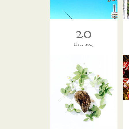
20
Dec
2023
駒沢公園ライトワーク「共生」~個性とセンスの苑～
皆様、こんばんは☆ミドリです。大
晦日ですね！いよいよあと数時間…