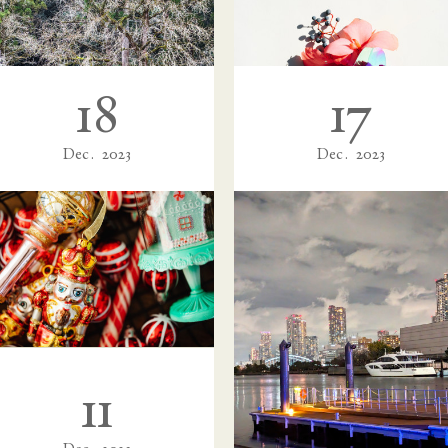
18
17
Dec
2023
Dec
2023
昨日の京都ライトワーク一斉イベントの御礼申し上げます♡
本日は無料&有料一斉ワークです☆
皆様、こんばんは☆ミドリです。無
皆様、おはようございます☆ミドリ
事に京都から帰ってまいりました…
です。本日は一斉ワークとなりま…
11
本日は無料&有料一斉ワークの日です☆彡
皆様、おはようございます☆ミドリ
です。本日は一斉ワークとなりま…