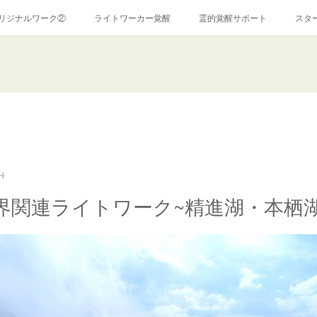
リジナルワーク②
ライトワーカー覚醒
霊的覚醒サポート
スタ
霊障解消ワーク
コンサルテーション
お問い合わせ
ＰＲ
特定商取引法に関する表記
ココナラ
アメブロ
24
界関連ライトワーク~精進湖・本栖湖