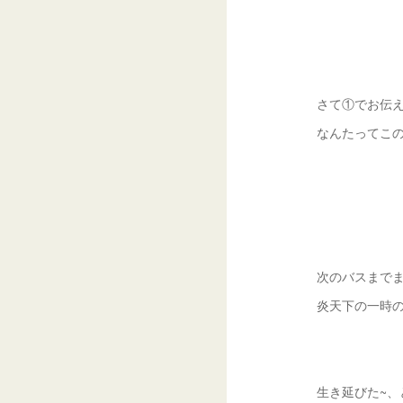
さて①でお伝
なんたってこ
次のバスまで
炎天下の一時
生き延びた~、