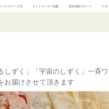
リジナルワーク②
ライトワーカー覚醒
霊的覚醒サポート
スタ
霊障解消ワーク
コンサルテーション
お問い合わせ
ＰＲ
特定商取引法に関する表記
ココナラ
アメブロ
るしずく」「宇宙のしずく」一斉ワ
をお届けさせて頂きます