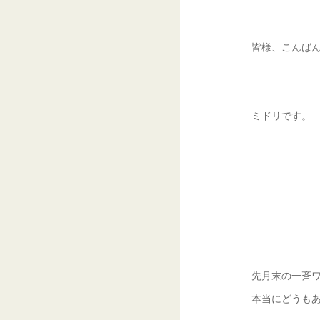
皆様、こんば
ミドリです。
先月末の一斉
本当にどうも