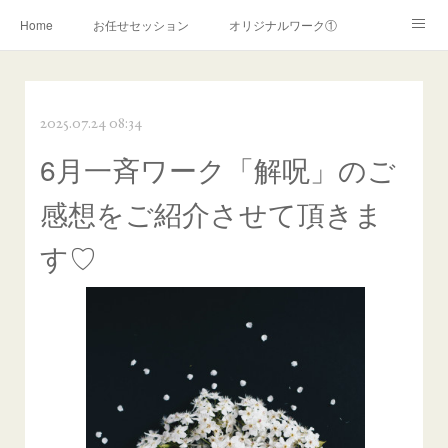
Home
お任せセッション
オリジナルワーク①
オリジナルワーク②
ライトワーカー覚醒
2025.07.24 08:34
霊的覚醒サポート
スターシードサポート
陰陽師ワーク
6月一斉ワーク「解呪」のご
リーブス認定ヒーリング
リーブスヒーリング(~2019年)
感想をご紹介させて頂きま
お申込みフォーム
霊障解消ワーク
コンサルテーション
す♡
お問い合わせ
ＰＲＯＦＩＬＥ
ご利用案内
プライバシーポリシー
特定商取引法に関する表記
ココナラ
アメブロ