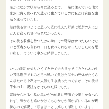
確かに幼少の頃から今に至るまで、一緒に住んでいる他の
家族は良く食べれて豊かに生きているのに私だけ貧困な生
活を送っていたし、
結婚後も食べようと思って庭に植えた野菜は近所の人にほ
とんど盗られ食べられなかったり、
その後も収穫を待つだけの時にその野菜は食べたらいけな
いと医者から言われ一口も食べられなかったりしたのを思
い出し、そういう事かと納得しました。
いつの呪詛か知りたくて自分で過去世を見てみたら木の生
い茂る場所で血みどろの戦いで負けた武士の死体がたくさ
ん横たわる中私は一人勝ち生き残ったのですが、その後相
手側の主に呪詛をかけられた様でした。
胃腸から出る生臭い臭いが自他共に苦痛で少量しか食べら
れず、豊かさも追いかけてもなかなか届かずにいるのが現
状なので解呪して頂きほっとし嬉しく感謝しています。