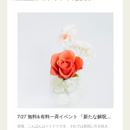
7/27 無料&有料一斉イベント 「新たな解呪」~自分にかけられている呪詛の解除~
皆様、こんばんは☆ミドリです。それでは前回に引き続き、