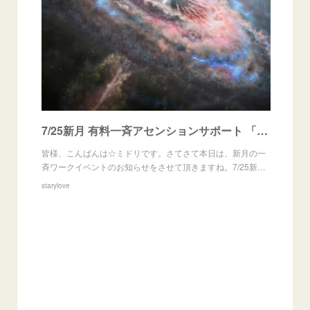
7/25新月 有料一斉アセンションサポート 「縦の結界～虹のラインの確立～」
皆様、こんばんは☆ミドリです。さてさて本日は、新月の一
斉ワークイベントのお知らせをさせて頂きますね。7/25新…
starylove