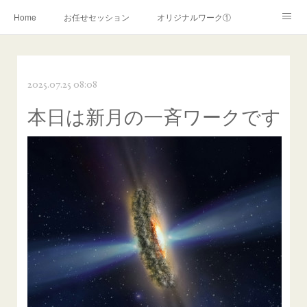
Home
お任せセッション
オリジナルワーク①
オリジナルワーク②
ライトワーカー覚醒
2025.07.25 08:08
霊的覚醒サポート
スターシードサポート
陰陽師ワーク
本日は新月の一斉ワークです
リーブス認定ヒーリング
リーブスヒーリング(~2019年)
お申込みフォーム
霊障解消ワーク
コンサルテーション
お問い合わせ
ＰＲＯＦＩＬＥ
ご利用案内
プライバシーポリシー
特定商取引法に関する表記
ココナラ
アメブロ